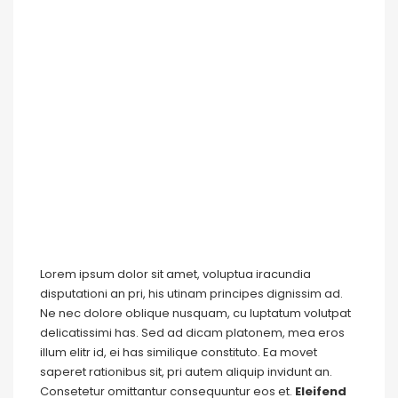
Lorem ipsum dolor sit amet, voluptua iracundia
disputationi an pri, his utinam principes dignissim ad.
Ne nec dolore oblique nusquam, cu luptatum volutpat
delicatissimi has. Sed ad dicam platonem, mea eros
illum elitr id, ei has similique constituto. Ea movet
saperet rationibus sit, pri autem aliquip invidunt an.
Consetetur omittantur consequuntur eos et.
Eleifend