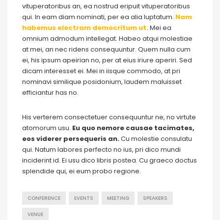
vituperatoribus an, ea nostrud eripuit vituperatoribus
qui. In eam diam nominati, per ea alia luptatum.
Nam
habemus electram democritum ut.
Mei ea
omnium admodum intellegat. Habeo atqui molestiae
at mei, an nec ridens consequuntur. Quem nulla cum
ei, his ipsum apeirian no, per at eius iriure aperiri. Sed
dicam interesset ei. Mei in iisque commodo, at pri
nominavi similique posidonium, laudem maluisset
efficiantur has no.
His verterem consectetuer consequuntur ne, no virtute
atomorum usu.
Eu quo nemore causae tacimates,
eos viderer persequeris an.
Cu molestie consulatu
qui. Natum labores perfecto no ius, pri dico mundi
inciderint id. Ei usu dico libris postea. Cu graeco doctus
splendide qui, ei eum probo regione.
CONFERENCE
EVENTS
MEETING
SPEAKERS
VENUE